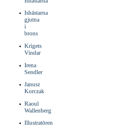
Ishästarna
Ishästarna
gjutna
i
brons
Krigets
Vindar
Irena
Sendler
Janusz
Korczak
Raoul
Wallenberg
Illustratören