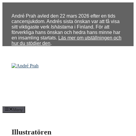
Hoppa
till
innehåll
André Prah avled den 22 mars 2026 efter en tids
cancersjukdom. Andrés sista önskan var att få visa
sitt viktigaste verk
Ishästarna
i Finland. För att
förverkliga hans önskan och hedra hans minne har
en insamling startats.
Läs mer om utställningen och
hur du stödjer den
.
Meny
Illustratören