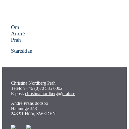
Om
André
Prah
Startsidan
Christina Nordberg Prah
Telefon +46 (0)70 535 6002
E-post:
christina.nordberg@prah.se
André Prahs dödsbo
Hänninge 343
243 91 Höör, SWEDEN