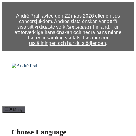
Hoppa
till
innehåll
André Prah avled den 22 mars 2026 efter en tids
cancersjukdom. Andrés sista önskan var att få
visa sitt viktigaste verk
Ishästarna
i Finland. För
att förverkliga hans önskan och hedra hans minne
har en insamling startats.
Läs mer om
utställningen och hur du stödjer den
.
Meny
Choose Language