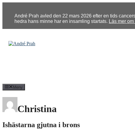
Hoppa
till
innehåll
André Prah avled den 22 mars 2026 efter en tids cancersju
hedra hans minne har en insamling startats.
Läs mer om u
Meny
Christina
Ishästarna gjutna i brons